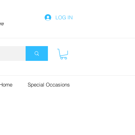
LOG IN
re
 Home
Special Occasions