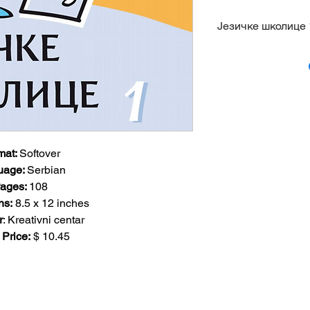
Језичке школице 
Александра Стеф
Радовановић, Ал
Гламочак
Збирка радних ли
књижевности кој
читањем различи
mat:
Softover
задатака овлада
uage
:
Serbian
различитих страт
ages
:
108
из језика и тумач
ns:
8.5
x 12 inches
конципирана тако
r
: Kreativni centar
напредује, али и
 Price:
$ 10.45
већ према интер
одређеном тренут