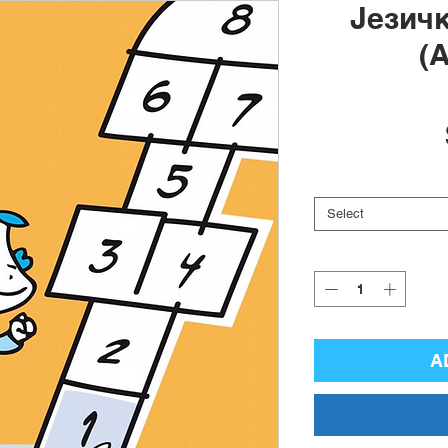
Језич
(A
Select
A