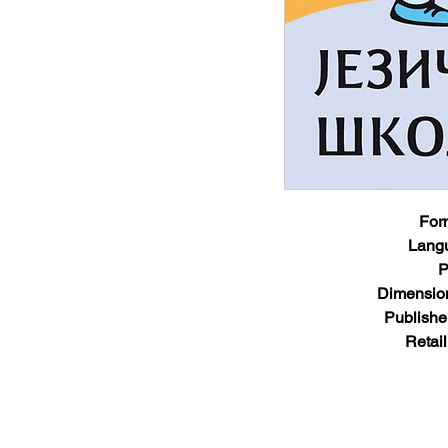
For
Lang
P
Dimensio
Publishe
Retail