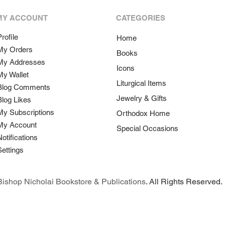
MY ACCOUNT
CATEGORIES
rofile
Home
My Orders
Books
My Addresses
Icons
My Wallet
Liturgical Items
Blog Comments
Jewelry & Gifts
Blog Likes
My Subscriptions
Orthodox Home
My Account
Special Occasions
Notifications
Settings
ishop Nicholai Bookstore & Publications
. All Rights Reserved.