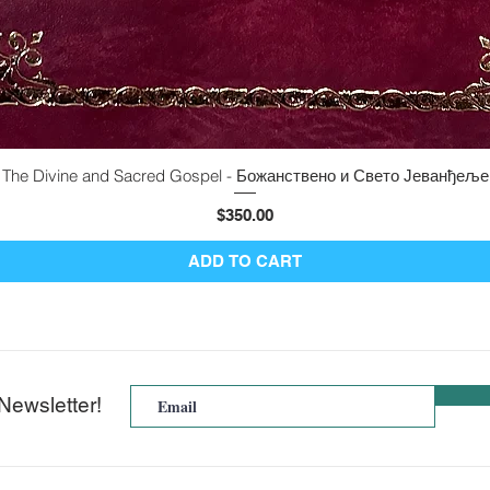
The Divine and Sacred Gospel - Божанствено и Свето Јеванђеље
Quick View
Price
$350.00
ADD TO CART
Newsletter!