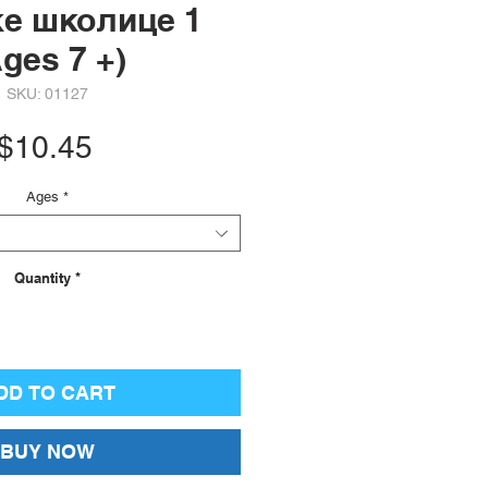
ке школице 1
ges 7 +)
SKU: 01127
Price
$10.45
Ages
*
Quantity
*
DD TO CART
BUY NOW