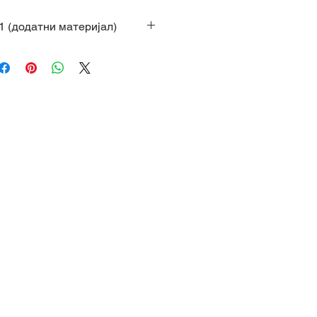
1 (додатни материјал)
ановић, Сандра
ександра Станић, Саша
стова из језика и
а ученицима помаже да
тих текстова и решавањем
ју вештином коришћења
егија у освајању нових знања
ењу слојева текста. Збирка је
 да сваки ученик може да
 да се враћа тежим задацима,
есовањима и могућностима у
ку.