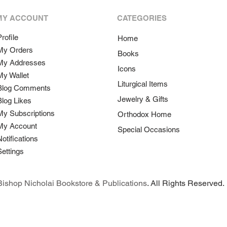
MY ACCOUNT
CATEGORIES
rofile
Home
My Orders
Books
My Addresses
Icons
My Wallet
Liturgical Items
Blog Comments
Jewelry & Gifts
Blog Likes
My Subscriptions
Orthodox Home
My Account
Special Occasions
Notifications
Settings
ishop Nicholai Bookstore & Publications
. All Rights Reserved.