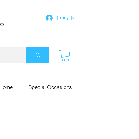
LOG IN
re
 Home
Special Occasions