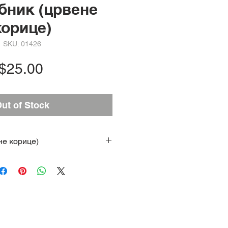
ник (црвене
корице)
SKU: 01426
Price
$25.00
ut of Stock
не корице)
ском језику је издање
ског Синода Српске
ве. Садржи: Поредак:
а, Божанствене литургије
атоустог, Божанствене
Василија Великог,