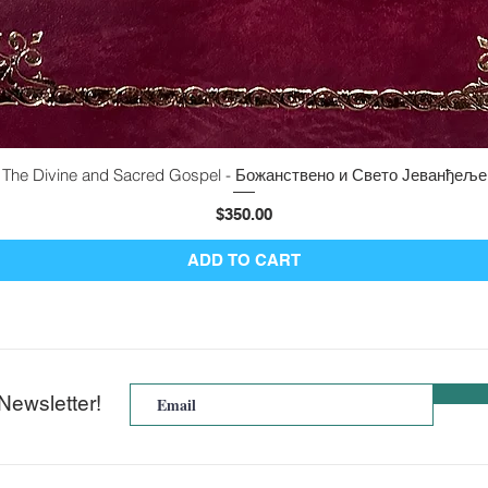
The Divine and Sacred Gospel - Божанствено и Свето Јеванђеље
Quick View
Price
$350.00
ADD TO CART
Newsletter!