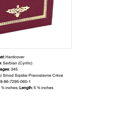
Божанствене лит
дарова, Молитве 
Причешћа, затим,
Отпусти на Госпо
благосиљања ко
at
:
Hardcover
e
:
Serbian (Cyrilic)
ages
:
345
ski Sinod Srpske Pravoslavne Crkve
8-86-7295-060-1
 ¾ inches;
Length
: 5 ¾ inches