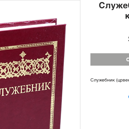
Служеб
O
Служебник (црве
Служебник на срп
Светог Архијереј
Православне Црк
Вечерња и Јутрењ
Светог Јована Зл
литургије Светог 