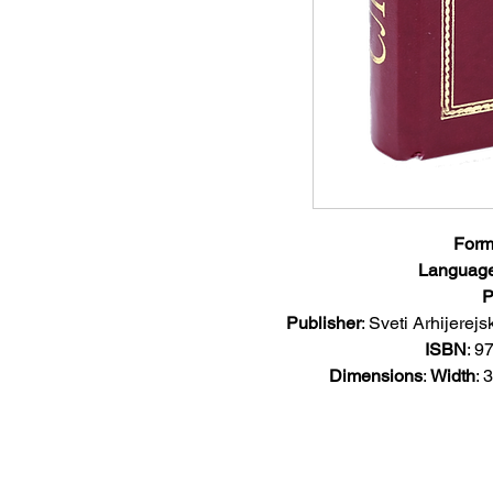
Form
Languag
P
Publisher
:
Sveti Arhijerej
ISBN
:
97
Dimensions
:
Width
:
3