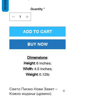
REVIEWS
Quantity
*
ADD TO CART
BUY NOW
Dimensions
:
Height
:
6
inches;
Width
:
4.5
inches;
Weight
:
0
.
12
lb
Свето Писмо Нови Завет –
Кожно издање (црвено)
Кожно издање Светог Писма