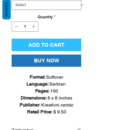
REVIEWS
Quantity
*
ADD TO CART
BUY NOW
Format:
Softover
Language
:
Serbian
Pages
:
100
Dimensions:
6
x 8 inches
Publisher
: Kreativni centar
Retail Price:
$ 9.50
Загонетке