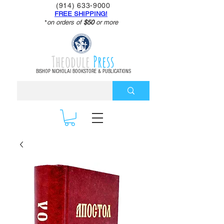
(914) 633-9000
FREE SHIPPING!
*
on orders of
$50
or more
Theodule
Press
BISHOP NICHOLAI BOOKSTORE & PUBLICATIONS