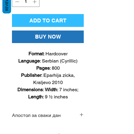
REVIEWS
ADD TO CART
BUY NOW
Format
:
Hardcover
Language
:
Serbian (Cyrillic)
Pages
:
800
Publisher
: Eparhija zicka,
Kraljevo 2010
Dimensions
:
Width
:
7 inches;
Length
: 9 ½ inches
Апостол за сваки дан
Апостол за сваки дан садржи
комплетан текст свих